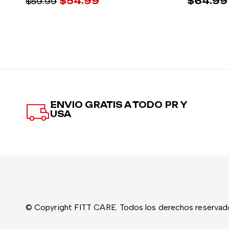
$
54.99
$
64.99
$
59.99
ENVIO GRATIS A TODO PR Y
USA
© Copyright FITT CARE. Todos los derechos reservad