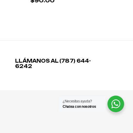
$
90.00
LLÁMANOS AL (787) 644-
6242
¿Necesitas ayuda?
Chatea con nosotros