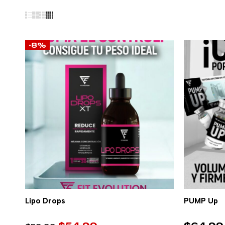
-8%
Lipo Drops
PUMP Up
AÑADIR AL CARRITO
A