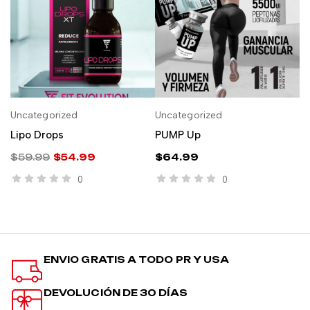
Uncategorized
Uncategorized
Un
AÑADIR AL CARRITO
AÑADIR AL CARRITO
Lipo Drops
PUMP Up
L
A
$
59.99
$
54.99
$
64.99
$
0
0
ENVIO GRATIS A TODO PR Y USA
DEVOLUCIÓN DE 30 DÍAS