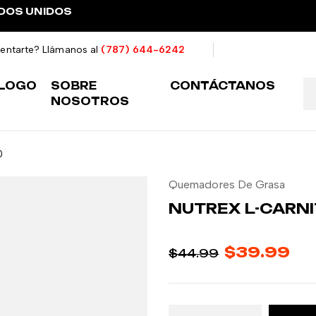
ADOS UNIDOS
ientarte? Llámanos al
(787) 644-6242
LOGO
SOBRE
CONTÁCTANOS
NOSOTROS
0
Quemadores De Grasa
NUTREX L-CARNI
$
39.99
$
44.99