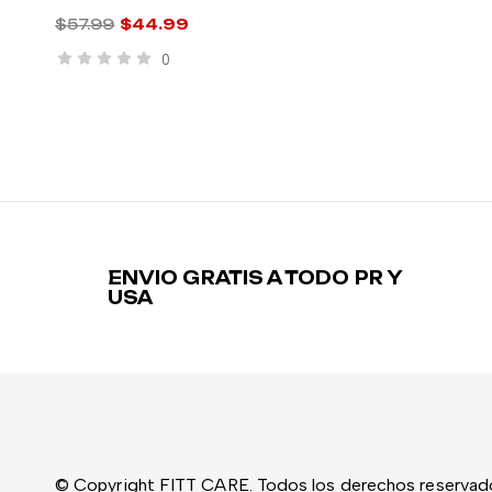
$
57.99
$
44.99
0
ENVIO GRATIS A TODO PR Y
USA
© Copyright FITT CARE. Todos los derechos reservad