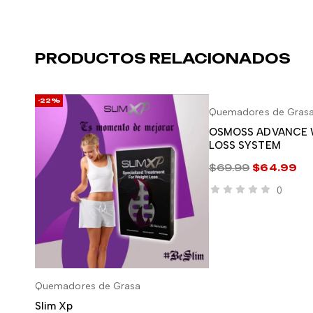
PRODUCTOS RELACIONADOS
-22%
-7%
Quemadores de Gras
AÑADIR AL 
OSMOSS ADVANCE 
LOSS SYSTEM
$
69.99
$
64.99
0
Quemadores de Grasa
AÑADIR AL CARRITO
Slim Xp