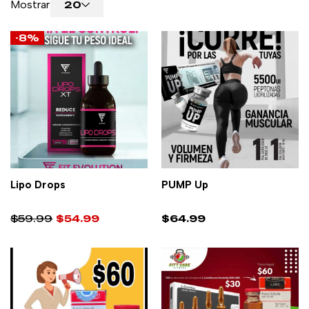
Mostrar
20
-8%
Lipo Drops
PUMP Up
AÑADIR AL CARRITO
AÑADIR AL CARRITO
$
59.99
$
54.99
$
64.99