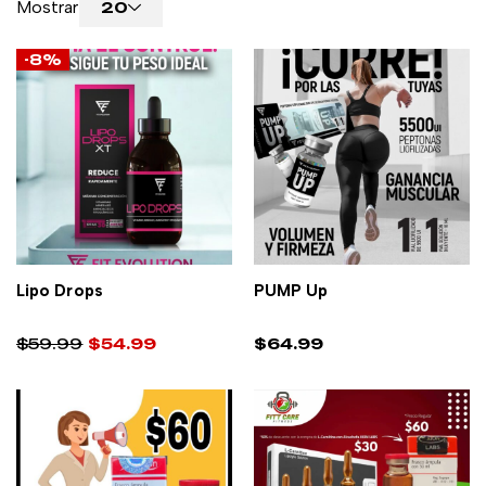
Mostrar
20
-8%
Lipo Drops
PUMP Up
AÑADIR AL CARRITO
AÑADIR AL CARRITO
$
59.99
$
54.99
$
64.99