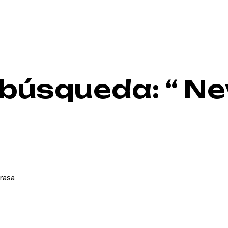
 búsqueda: “ N
rasa