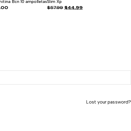
nitina Bcn 10 ampolletas
Slim Xp
.00
$
57.99
$
44.99
El
El
precio
precio
original
actual
era:
es:
$57.99.
$44.99.
Lost your password?