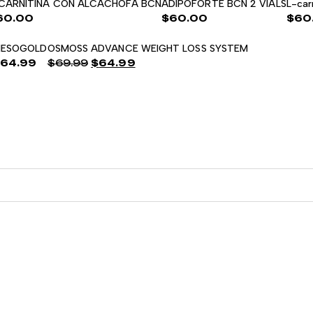
CARNITINA CON ALCACHOFA BCN
ADIPOFORTE BCN 2 VIALS
L-car
60.00
$
60.00
$
60
ESOGOLD
OSMOSS ADVANCE WEIGHT LOSS SYSTEM
$
64.99
$
69.99
$
64.99
El
El
precio
precio
original
actual
era:
es:
$69.99.
$64.99.