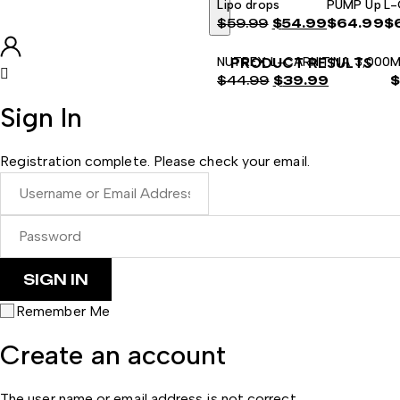
Lipo drops
PUMP Up
L-
$
59.99
$
54.99
$
64.99
$
El
El
NUTREX L-CARNITINA 3,000
PRODUCT RESULTS
M
precio
precio
$
44.99
$
39.99
original
actual
El
El
era:
es:
Sign In
precio
precio
$59.99.
$54.99.
original
actual
Registration complete. Please check your email.
era:
es:
$44.99.
$39.99.
Remember Me
Create an account
The user name or email address is not correct.